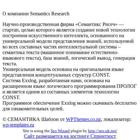
О компании Semantics Research
Научно-производственная фирма «Семантикс Рисеч» —
стартап, целью которого является создание новой технологии
построения искусственного интеллекта, основанного на
универсальной модели представления знаний, используемой
во всех составных частях интеллектуальной системы –
семантика текста (машинное понимание естественно-
языкового текста), база знаний, логический вывод, генерация
текста.
Универсальная модель основана на оригинальном языке
представления концептуальных структур CONST.
Система Exxlog, разработанная нами, основана на
расширенном языке логического программирования ПРОЛОГ
и является одним из составных элементов технологии
CONST.
Программное обеспечение Exxlog можно скачивать бесплатно
для ознакомительных целей.
© СЕМАНТИКА Шаблон от
WPThemes.co.nz
, локализатор:
wp-templates.ru
Site is using the
Seo Wizard
plugin by
http://seo.uk.net/
Сайт размещается на хостинге Спринтхост